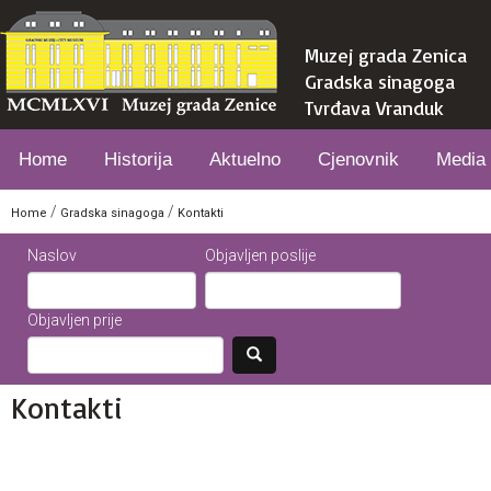
Muzej grada Zenica
Gradska sinagoga
Tvrđava Vranduk
Home
Historija
Aktuelno
Cjenovnik
Media
/
/
Home
Gradska sinagoga
Kontakti
Naslov
Objavljen poslije
Objavljen prije
Kontakti