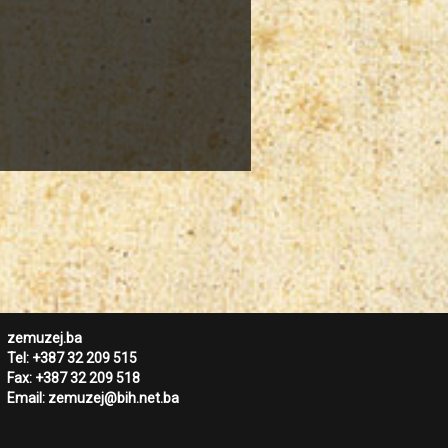
zemuzej.ba
Tel:
+387 32 209 515
Fax:
+387 32 209 518
Email:
zemuzej@bih.net.ba