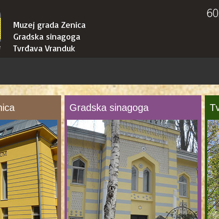
60
Muzej grada Zenica
Gradska sinagoga
Tvrđava Vranduk
nica
Gradska sinagoga
T