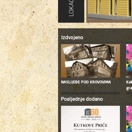
LOKACIJE
Izdvojeno
NASLIJEĐE POD KROVOVIMA
Kak
gra
Posljednje dodano