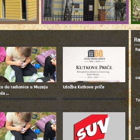
Ra
Ra
os
o do radionice u Muzeju
Izložba Kutkove priče
da ...
Tv
In