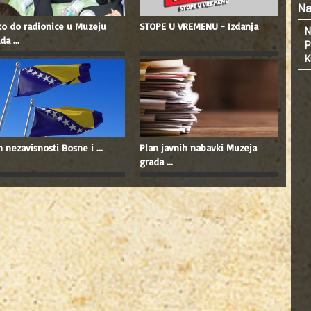
Na
o do radionice u Muzeju
STOPE U VREMENU - Izdanja
N
da ...
P
K
 nezavisnosti Bosne i ...
Plan javnih nabavki Muzeja
grada ...