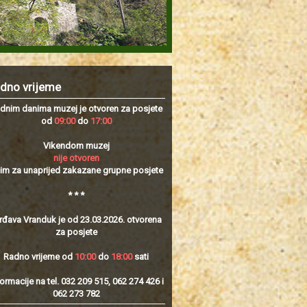
dno vrijeme
dnim danima muzej je otvoren za posjete
od
09:00
do
17:00
Vikendom muzej
nije otvoren
im za unaprijed zakazane grupne posjete
* * *
rđava Vranduk je od 23.03.2026. otvorena
za posjete
Radno vrijeme od
10:00
do
18:00
sati
formacije na tel. 032 209 515, 062 274 426 i
062 273 782