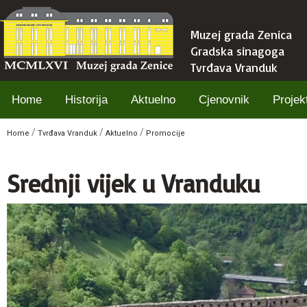
Muzej grada Zenica
Gradska sinagoga
Tvrđava Vranduk
Home
Historija
Aktuelno
Cjenovnik
Projekt
/
/
/
Home
Tvrđava Vranduk
Aktuelno
Promocije
Srednji vijek u Vranduku