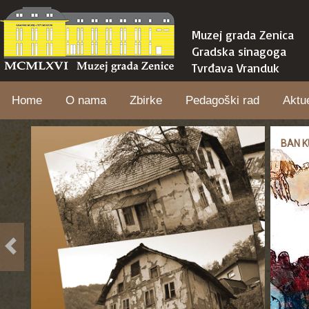
Muzej grada Zenica
Gradska sinagoga
Tvrđava Vranduk
Home
O nama
Zbirke
Pedagoški rad
Aktu
BAN K