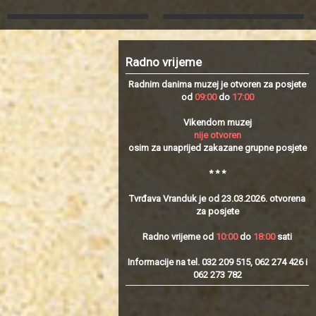
Radno vrijeme
Radnim danima muzej je otvoren za posjete
od
09:00
do
17:00
Vikendom muzej
nije otvoren
osim za unaprijed zakazane grupne posjete
* * *
Tvrđava Vranduk je od 23.03.2026. otvorena
za posjete
Radno vrijeme od
10:00
do
18:00
sati
Informacije na tel. 032 209 515, 062 274 426 i
062 273 782