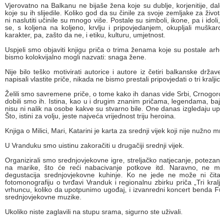
Vjerovatno na Balkanu ne bijaše žena koje su dublje, korjenitije, da
koje su ih slijedile. Koliko god da su činile za svoje zemljake za ži
ni naslutiti učinile su mnogo više. Postale su simboli, ikone, pa i ido
se, s koljena na koljeno, krvlju i pripovjedanjem, okupljali muškarc
karakter, pa, zašto da ne, i etiku, kulturu, umjetnost.
Uspjeli smo objaviti knjigu priča o trima ženama koje su postale ar
bismo kolokvijalno mogli nazvati: snaga žene.
Nije bilo teško motivirati autorice i autore iz četiri balkanske držav
napisali vlastite priče, nikada ne bismo prestali pripovjedati o tri kralji
Želili smo savremene priče, o tome kako ih danas vide Srbi, Crnogorci
dobili smo ih. Istina, kao u i drugim znanim pričama, legendama, baj
nisu ni nalik na osobe kakve su stvarno bile. One danas izgledaju 
Što, istini za volju, jeste najveća vrijednost triju heroina.
Knjiga o Milici, Mari, Katarini je karta za srednji vijek koji nije nužno 
U Vranduku smo uistinu zakoračiti u drugačiji srednji vijek.
Organizirali smo srednjovjekovne igre, streljačko natjecanje, potezan
na marike, što će reći nabacivanje potkove itd. Naravno, ne 
degustacija srednjovjekovne kuhinje. Ko ne jede ne može ni čitati
fotomonografiju o tvrđavi Vranduk i regionalnu zbirku priča „Tri kralji
vrhuncu, koliko da upotpunimo ugođaj, i izvanredni koncert benda F
srednjovjekovne muzike.
Ukoliko niste zaglavili na stupu srama, sigurno ste uživali.