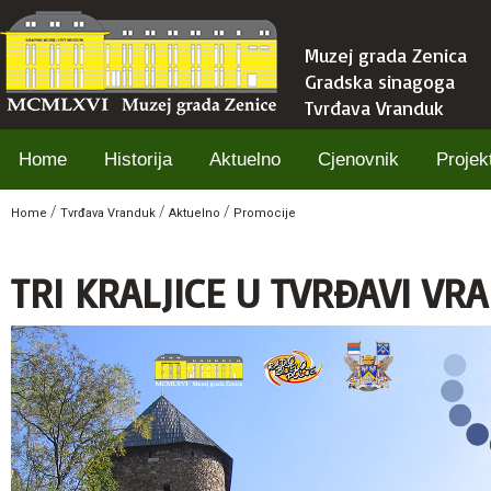
Muzej grada Zenica
Gradska sinagoga
Tvrđava Vranduk
Home
Historija
Aktuelno
Cjenovnik
Projekt
/
/
/
Home
Tvrđava Vranduk
Aktuelno
Promocije
TRI KRALJICE U TVRĐAVI VR