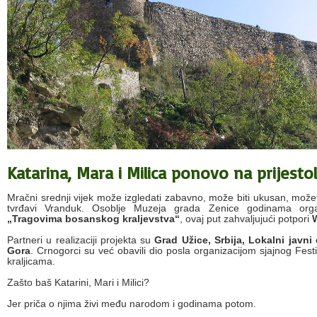
Katarina, Mara i Milica ponovo na prijestol
Mračni srednji vijek može izgledati zabavno, može biti ukusan, može
tvrđavi Vranduk. Osoblje Muzeja grada Zenice godinama organi
„Tragovima bosanskog kraljevstva“
, ovaj put zahvaljujući potpori
Partneri u realizaciji projekta su
Grad Užice, Srbija, Lokalni javni 
Gora
. Crnogorci su već obavili dio posla organizacijom sjajnog Fest
kraljicama.
Zašto baš Katarini, Mari i Milici?
Jer priča o njima živi među narodom i godinama potom.