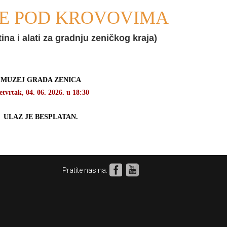
ĐE POD KROVOVIMA
ina i alati za gradnju zeničkog kraja)
MUZEJ GRADA ZENICA
etvrtak, 04. 06.
2026. u 18:30
ULAZ JE BESPLATAN.
Pratite nas na: