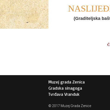
NASLIJE
(Graditeljska bašt
Č
Muzej grada Zenica
Gradska sinagoga
Tvrđava Vranduk
© 2017 Muzej Grada Zenice