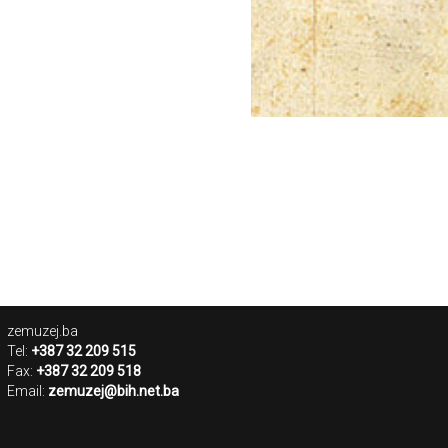
zemuzej.ba
Tel:
+387 32 209 515
Fax:
+387 32 209 518
Email:
zemuzej@bih.net.ba