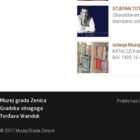
STJEPAN TOT
Obavještavamo
štampano izdan
Izdanja Muzej
KATALOZI Kata
BiH, 1999, 16 st
Muzej grada Zenica
Pratite nas 
Gradska sinagoga
Tvrđava Vranduk
© 2017 Muzej Grada Zenice