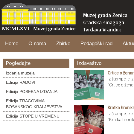
Muzej grada Zenica
Gradska sinagoga
Tvrđava Vranduk
Home
O nama
Zbirke
Pedagoški rad
Aktu
Pogledajte
Izdavaštvo
Izdanja muzeja
Crtice o žena
Iz štampe je 
Edicija RADOVI
"Crtice o žen
Edicija POSEBNA IZDANJA
Edicija TRAGOVIMA
BOSANSKOG KRALJEVSTVA
Kratka hronik
Iz štampe je 
Edicija STOPE U VREMENU
"Kratka hronik