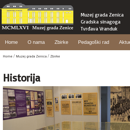
Muzej grada Zenica
Gradska sinagoga
Tvrđava Vranduk
Home
O nama
Zbirke
Pedagoški rad
Aktu
/
/
Home
Muzej grada Zenica
Zbirke
Historija