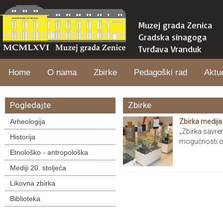
Muzej grada Zenica
Gradska sinagoga
Tvrđava Vranduk
Home
O nama
Zbirke
Pedagoški rad
Aktu
Pogledajte
Zbirke
Arheologija
Zbirka medija 
„Zbirka savrem
Historija
mogućnosti org
Etnološko - antropološka
Mediji 20. stoljeća
Likovna zbirka
Biblioteka