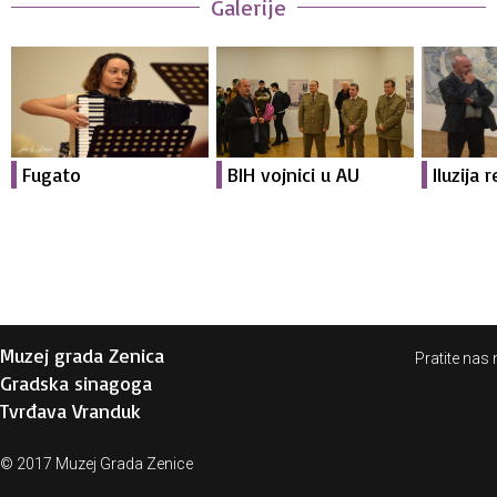
Galerije
Fugato
BIH vojnici u AU
Iluzija 
Muzej grada Zenica
Pratite nas 
Gradska sinagoga
Tvrđava Vranduk
© 2017 Muzej Grada Zenice