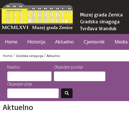
Muzej grada Zenica
Gradska sinagoga
Tvrđava Vranduk
Home
Historija
Aktuelno
Cjenovnik
Media
/
/
Home
Gradska sinagoga
Aktuelno
Naslov
Objavljen poslije
Objavljen prije
Aktuelno