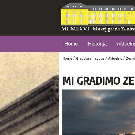
Home
Historija
Aktueln
/
/
/
Home
Gradska sinagoga
Aktuelno
Zenič
MI GRADIMO ZE