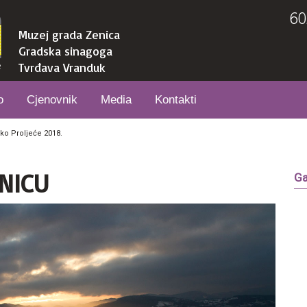
60
Muzej grada Zenica
Gradska sinagoga
Tvrđava Vranduk
o
Cjenovnik
Media
Kontakti
ko Proljeće 2018.
NICU
Ga