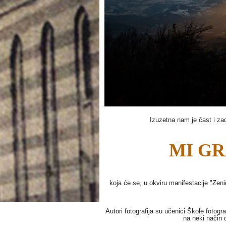
Izuzetna nam je čast i zad
MI G
koja će se, u okviru manifestacije "Zeni
Autori fotografija su učenici Škole fotogra
na neki način 