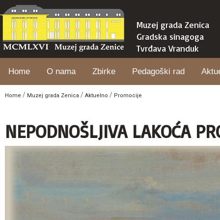
Muzej grada Zenica
Gradska sinagoga
Tvrđava Vranduk
Home
O nama
Zbirke
Pedagoški rad
Aktu
/
/
/
Home
Muzej grada Zenica
Aktuelno
Promocije
NEPODNOŠLJIVA LAKOĆA PR