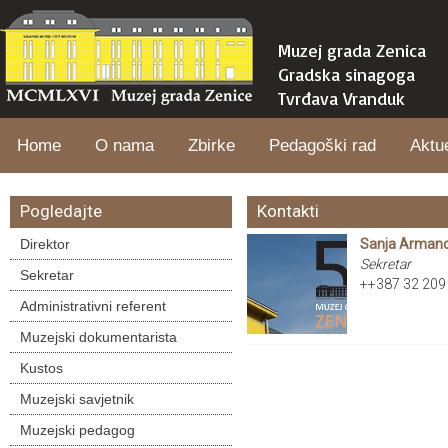
Muzej grada Zenica
Gradska sinagoga
Tvrđava Vranduk
Home
O nama
Zbirke
Pedagoški rad
Aktu
Pogledajte
Kontakti
Direktor
Sanja Arman
Sekretar
Sekretar
++387 32 209
Administrativni referent
Muzejski dokumentarista
Kustos
Muzejski savjetnik
Muzejski pedagog