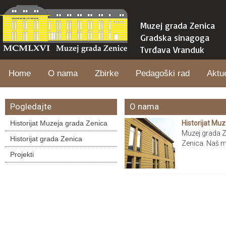
Muzej grada Zenica
Gradska sinagoga
Tvrđava Vranduk
Home
O nama
Zbirke
Pedagoški rad
Aktu
Pogledajte
O nama
Historijat Muzeja grada Zenica
Historijat Mu
Muzej grada Ze
Historijat grada Zenica
Zenica. Naš mu
Projekti