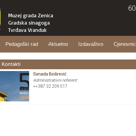
60
Muzej grada Zenica
Gradska sinagoga
Tvrđava Vranduk
Pedagoški rad
Aktuelno
Izdavaštvo
Cjenovnic
Kontakti
Senada Beširević
Administrativni referent
++387 32 209 517