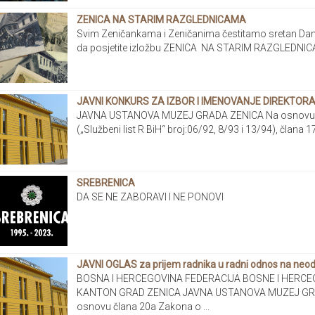
ZENICA NA STARIM RAZGLEDNICAMA
Svim Zeničankama i Zeničanima čestitamo sretan Dan
da posjetite izložbu ZENICA NA STARIM RAZGLEDN
JAVNI KONKURS ZA IZBOR I IMENOVANJE DIREKTOR
JAVNA USTANOVA MUZEJ GRADA ZENICA Na osnovu č
(„Službeni list R BiH“ broj:06/92, 8/93 i 13/94), člana 
SREBRENICA
DA SE NE ZABORAVI I NE PONOVI
JAVNI OGLAS za prijem radnika u radni odnos na neo
BOSNA I HERCEGOVINA FEDERACIJA BOSNE I HERCE
KANTON GRAD ZENICA JAVNA USTANOVA MUZEJ GRA
osnovu člana 20a Zakona o ...