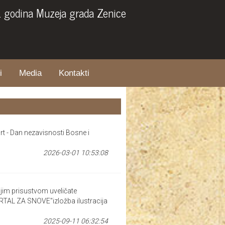
. godina Muzeja grada Zenice
i
Media
Kontakti
t - Dan nezavisnosti Bosne i
2026-03-01 10:53:08
m prisustvom uveličate
L ZA SNOVE"izložba ilustracija
2025-09-11 06:32:54