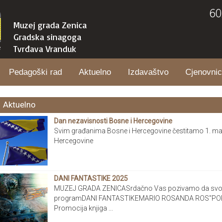
60
Muzej grada Zenica
Gradska sinagoga
Tvrđava Vranduk
Pedagoški rad
Aktuelno
Izdavaštvo
Cjenovnic
Aktuelno
Dan nezavisnosti Bosne i Hercegovine
Svim građanima Bosne i Hercegovine čestitamo 1. mar
Hercegovine
DANI FANTASTIKE 2025
MUZEJ GRADA ZENICASrdačno Vas pozivamo da svoji
programDANI FANTASTIKEMARIO ROSANDA ROS"PORTA
Promocija knjiga ...