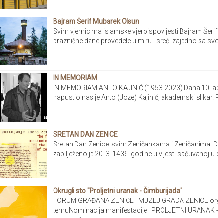
Bajram Šerif Mubarek Olsun
Svim vjernicima islamske vjeroispovijesti Bajram Šer
praznične dane provedete u miru i sreći zajedno sa svoj
IN MEMORIAM
IN MEMORIAM ANTO KAJINIĆ (1953-2023) Dana 10. april
napustio nas je Anto (Joze) Kajinić, akademski slikar. Ro
SRETAN DAN ZENICE
Sretan Dan Zenice, svim Zeničankama i Zeničanima. D
zabilježeno je 20. 3. 1436. godine u vijesti sačuvanoj u
Okrugli sto "Proljetni uranak - Čimburijada"
FORUM GRAĐANA ZENICE i MUZEJ GRADA ZENICE organ
temuNominacija manifestacije PROLJETNI URANAK -