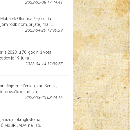
2023-05-08 17:44:41
if Mubarek Olsunsa željom da
om rodbinom, prijateljima i ...
2023-04-20 13:30:39
a 2023. u 70. godini života
đen je 19. juna ...
2023-04-14 12:30:55
anašnje ime Zenica, kao Senize,
 dubrovačkom arhivu, ...
2023-03-20 08:44:15
izuju okrugli sto na
 ČIMBURIJADA na listu