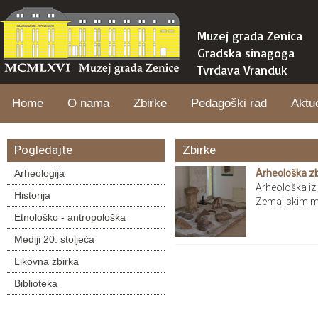
Muzej grada Zenica
Gradska sinagoga
Tvrđava Vranduk
Home
O nama
Zbirke
Pedagoški rad
Aktu
Pogledajte
Zbirke
Arheologija
Arheološka zb
Arheološka izl
Historija
Zemaljskim mu
Etnološko - antropološka
Mediji 20. stoljeća
Likovna zbirka
Biblioteka