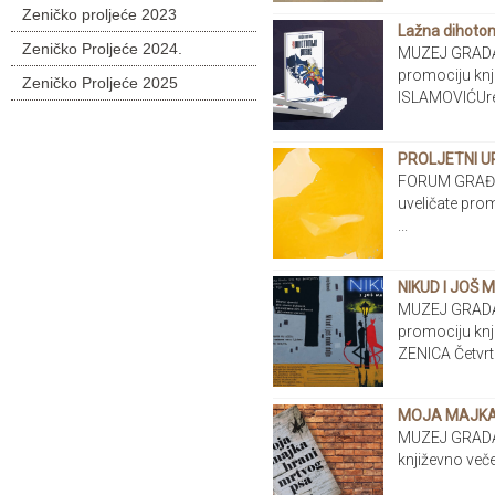
Zeničko proljeće 2023
Lažna dihoto
Zeničko Proljeće 2024.
MUZEJ GRADA 
promociju kn
Zeničko Proljeće 2025
ISLAMOVIĆUred
PROLJETNI U
FORUM GRAĐA
uveličate pro
...
NIKUD I JOŠ 
MUZEJ GRADA 
promociju kn
ZENICA Četvrtak
MOJA MAJKA
MUZEJ GRADA 
književno v