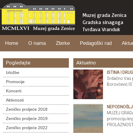
Muzej grada Zenica
Gradska sinagoga
Tvrđava Vranduk
Home
O nama
Zbirke
Pedagoški rad
Aktu
Pogledajte
Aktuelno
Izložbe
ISTINA I DRUG
Srdačno Vas p
Promocije
Borovčević I
Koncerti
Aktivnosti
NEPODNOŠLJ
Zeničko proljeće 2018
MUZEJ GRADA 
Zeničko proljeće 2019.
promociju k
PROLAZNOSTI
Zeničko proljeće 2022