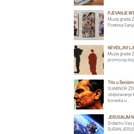
PJEVANJE IN
Muzej grada Z
Poetesa Sanj
NEVIDLJIVI LJ
Muzej grada Z
promociju kn
Tito u Šerićim
SUABNOR ZDK,
obilježavanje 
boravka u ...
JERUSALIM N
Srdačno Vas 
DURAN JERUSA