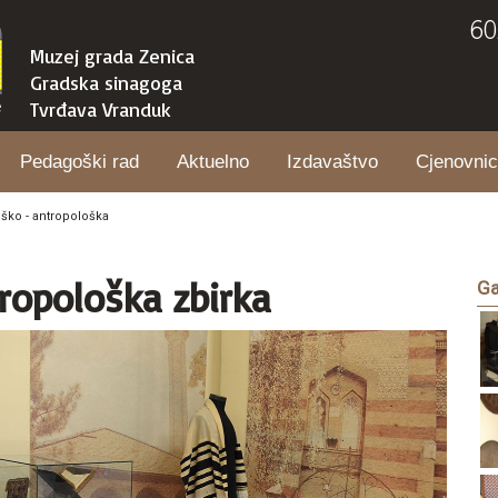
60
Muzej grada Zenica
Gradska sinagoga
Tvrđava Vranduk
Pedagoški rad
Aktuelno
Izdavaštvo
Cjenovnic
oško - antropološka
ropološka zbirka
Ga