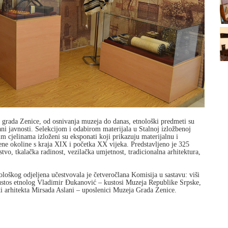
grada Zenice, od osnivanja muzeja do danas, etnološki predmeti su
ani javnosti. Selekcijom i odabirom materijala u Stalnoj izložbenoj
m cjelinama izloženi su eksponati koji prikazuju materijalnu i
ene okoline s kraja XIX i početka XX vijeka. Predstavljeno je 325
stvo, tkalačka radinost, vezilačka umjetnost, tradicionalna arhitektura,
ološkog odjeljena učestvovala je četveročlana Komisija u sastavu: viši
kustos etnolog Vladimir Đukanović – kustosi Muzeja Republike Srpske,
 arhitekta Mirsada Aslani – uposlenici Muzeja Grada Zenice.